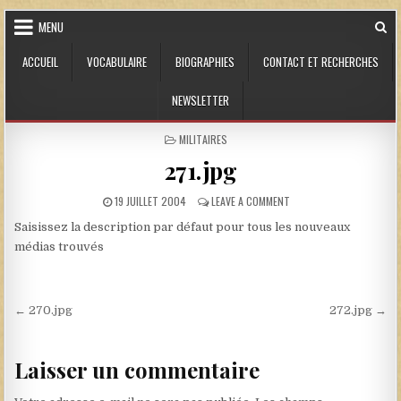
Skip to content
MENU
ACCUEIL
VOCABULAIRE
BIOGRAPHIES
CONTACT ET RECHERCHES
NEWSLETTER
POSTED IN
MILITAIRES
271.jpg
PUBLISHED DATE:
ON 271.JPG
19 JUILLET 2004
LEAVE A COMMENT
Saisissez la description par défaut pour tous les nouveaux
médias trouvés
Navigation de l’article
← 270.jpg
272.jpg →
Laisser un commentaire