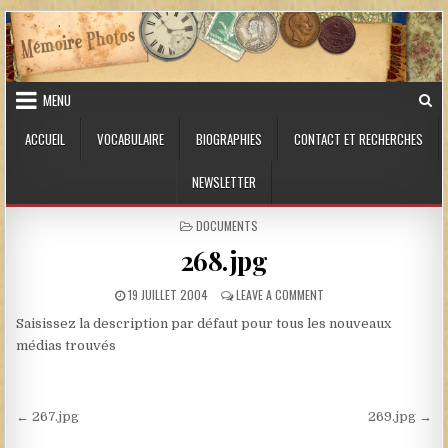
Skip to content
MENU
ACCUEIL
VOCABULAIRE
BIOGRAPHIES
CONTACT ET RECHERCHES
NEWSLETTER
POSTED IN
DOCUMENTS
268.jpg
PUBLISHED DATE:
ON 268.JPG
19 JUILLET 2004
LEAVE A COMMENT
Saisissez la description par défaut pour tous les nouveaux
médias trouvés
Navigation de l’article
← 267.jpg
269.jpg →