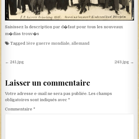
Saisissez la description par d�faut pour tous les nouveaux
m�dias trouv�s
Tagged
1ère guerre mondiale
,
allemand
Navigation de l’article
← 241.jpg
243.jpg →
Laisser un commentaire
Votre adresse e-mail ne sera pas publiée.
Les champs
obligatoires sont indiqués avec
*
Commentaire
*