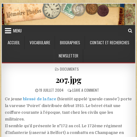
Skip to content
MENU
ACCUEIL
VOCABULAIRE
BIOGRAPHIES
CONTACT ET RECHERCHES
NEWSLETTER
POSTED IN
DOCUMENTS
207.jpg
PUBLISHED DATE:
ON 207.JPG
19 JUILLET 2004
LEAVE A COMMENT
Ce jeune
blessé de la face
(bientôt appelé ‘gueule cassée’) porte
la vareuse ‘Poiret’ distribuée début 1915. Le béret était une
coiffure courante à l’époque, tant chez les civils que les
militaires.
Il semble qu’il présente le n°172 au col. Le 172ème régiment
d’Infanterie (caserné à Belfort) a combattu en Champagne en