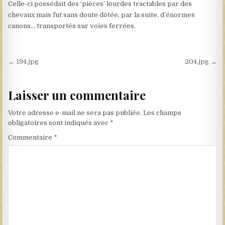
Celle-ci possédait des ‘pièces’ lourdes tractables par des
chevaux mais fut sans doute dôtée, par la suite, d’énormes
canons… transportés sur voies ferrées.
Navigation de l’article
← 194.jpg
204.jpg →
Laisser un commentaire
Votre adresse e-mail ne sera pas publiée.
Les champs
obligatoires sont indiqués avec
*
Commentaire
*