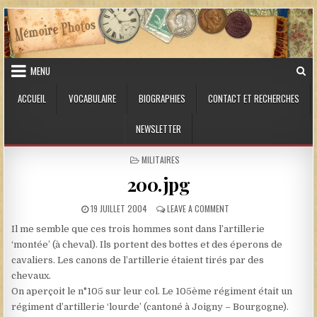
Skip to content
MENU
ACCUEIL
VOCABULAIRE
BIOGRAPHIES
CONTACT ET RECHERCHES
NEWSLETTER
POSTED IN
MILITAIRES
200.jpg
PUBLISHED DATE:
ON 200.JPG
19 JUILLET 2004
LEAVE A COMMENT
Il me semble que ces trois hommes sont dans l’artillerie
‘montée’ (à cheval). Ils portent des bottes et des éperons de
cavaliers. Les canons de l’artillerie étaient tirés par des
chevaux.
On aperçoit le n°105 sur leur col. Le 105ème régiment était un
régiment d’artillerie ‘lourde’ (cantoné à Joigny – Bourgogne).