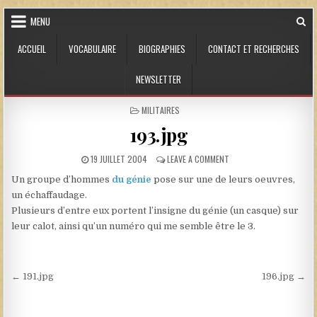
Skip to content
MENU
ACCUEIL
VOCABULAIRE
BIOGRAPHIES
CONTACT ET RECHERCHES
NEWSLETTER
POSTED IN
MILITAIRES
193.jpg
PUBLISHED DATE:
ON 193.JPG
19 JUILLET 2004
LEAVE A COMMENT
Un groupe d’hommes
du génie
pose sur une de leurs oeuvres,
un échaffaudage.
Plusieurs d’entre eux portent l’insigne du génie (un casque) sur
leur calot, ainsi qu’un numéro qui me semble être le 3.
Navigation de l’article
← 191.jpg
196.jpg →