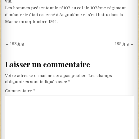
vin.
Les hommes présentent le n°107 au col : le 107ème régiment
d’infanterie était caserné à Angoulême et s’est battu dans la
Marne en septembre 1914.
Navigation de l’article
← 183.jpg
185.jpg →
Laisser un commentaire
Votre adresse e-mail ne sera pas publiée.
Les champs
obligatoires sont indiqués avec
*
Commentaire
*