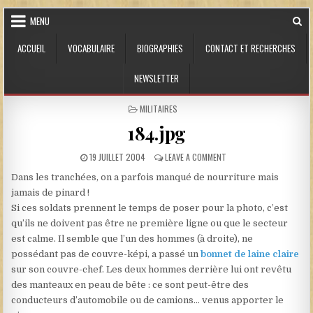
Skip to content
MENU
ACCUEIL
VOCABULAIRE
BIOGRAPHIES
CONTACT ET RECHERCHES
NEWSLETTER
POSTED IN
MILITAIRES
184.jpg
PUBLISHED DATE:
ON 184.JPG
19 JUILLET 2004
LEAVE A COMMENT
Dans les tranchées, on a parfois manqué de nourriture mais
jamais de pinard !
Si ces soldats prennent le temps de poser pour la photo, c’est
qu’ils ne doivent pas être ne première ligne ou que le secteur
est calme. Il semble que l’un des hommes (à droite), ne
possédant pas de couvre-képi, a passé un
bonnet de laine claire
sur son couvre-chef. Les deux hommes derrière lui ont revêtu
des manteaux en peau de bête : ce sont peut-être des
conducteurs d’automobile ou de camions… venus apporter le