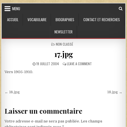
Skip to content
MENU
ACCUEIL
VOCABULAIRE
BIOGRAPHIES
CONTACT ET RECHERCHES
NEWSLETTER
POSTED IN
NON CLASSÉ
17.jpg
PUBLISHED DATE:
ON 17.JPG
19 JUILLET 2004
LEAVE A COMMENT
Vers 1905-1910.
Navigation de l’article
← 16.jpg
18.jpg →
Laisser un commentaire
Votre adresse e-mail ne sera pas publiée.
Les champs
obligatoires sont indiqués avec
*