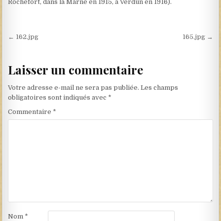
Rochefort, dans la Marne en 1915, à Verdun en 1916).
Navigation de l’article
← 162.jpg
165.jpg →
Laisser un commentaire
Votre adresse e-mail ne sera pas publiée.
Les champs
obligatoires sont indiqués avec
*
Commentaire
*
Nom
*