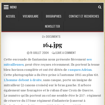
Skip to content
MENU
ACCUEIL
VOCABULAIRE
BIOGRAPHIES
CONTACT ET RECHERCHES
NEWSLETTER
POSTED IN
DOCUMENTS
164.jpg
PUBLISHED DATE:
ON 164.JPG
19 JUILLET 2004
LEAVE A COMMENT
Cette escouade de fantassins nous présente fièrement
ses
mitrailleuses
, peut-être reçues récemment. Ils portent la tenue
bleu-horizon complète et ont été dôtés de
casques Adrian
.
Cette photographie a du être prise à l’automne 1915 au plus tôt.
L’homme debout à droite
, sans casque, porte un insigne de
mitrailleur (2 canons croisés) sur le bras gauche. Il arbore
également une fouragère et le ruban d’une Croix de Guerre.
Le numéro qu’ils portent au col me semble être le 257 : régiment
de réserve du 57ème régiment d’infanterie (caserné à