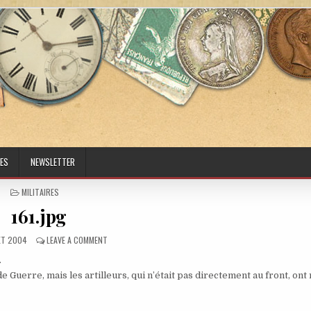
ES
NEWSLETTER
POSTED IN
MILITAIRES
161.jpg
ED DATE:
ON 161.JPG
LET 2004
LEAVE A COMMENT
.
 Guerre, mais les artilleurs, qui n’était pas directement au front, ont 