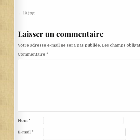
Navigation de l’article
← 16.jpg
Laisser un commentaire
Votre adresse e-mail ne sera pas publiée.
Les champs obligat
Commentaire
*
Nom
*
E-mail
*