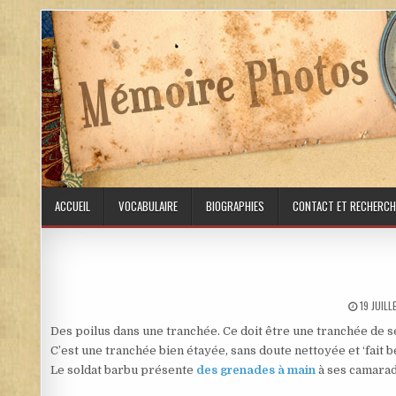
Skip to content
ACCUEIL
VOCABULAIRE
BIOGRAPHIES
CONTACT ET RECHERCH
PUBLISH
19 JUIL
Des poilus dans une tranchée. Ce doit être une tranchée de s
C’est une tranchée bien étayée, sans doute nettoyée et ‘fait b
Le soldat barbu présente
des grenades à main
à ses camarad