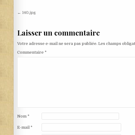
Navigation de l’article
← 140.jpg
Laisser un commentaire
Votre adresse e-mail ne sera pas publiée.
Les champs obligat
Commentaire
*
Nom
*
E-mail
*