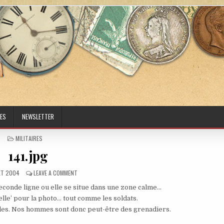
ES
NEWSLETTER
POSTED IN
MILITAIRES
141.jpg
ED DATE:
ON 141.JPG
LET 2004
LEAVE A COMMENT
econde ligne ou elle se situe dans une zone calme…
elle’ pour la photo… tout comme les soldats.
es. Nos hommes sont donc peut-être des grenadiers.