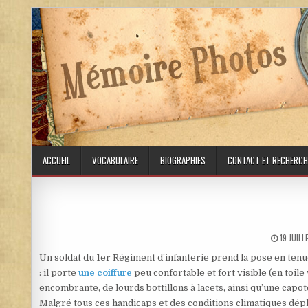
Skip to content
ACCUEIL
VOCABULAIRE
BIOGRAPHIES
CONTACT ET RECHERCH
PUBLISH
19 JUIL
Un soldat du 1er Régiment d’infanterie prend la pose en ten
: il porte
une coiffure
peu confortable et fort visible (en toil
encombrante, de lourds bottillons à lacets, ainsi qu’une capot
Malgré tous ces handicaps et des conditions climatiques dépl