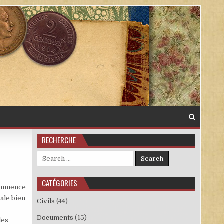
RECHERCHE
Search for:
CATÉGORIES
commence
rale bien
Civils
(44)
Documents
(15)
les