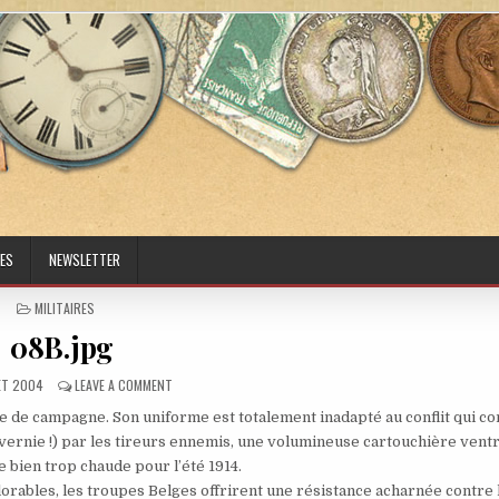
ES
NEWSLETTER
POSTED IN
MILITAIRES
08B.jpg
ED DATE:
ON 08B.JPG
LET 2004
LEAVE A COMMENT
ue de campagne. Son uniforme est totalement inadapté au conflit qui 
e vernie !) par les tireurs ennemis, une volumineuse cartouchière vent
e bien trop chaude pour l’été 1914.
orables, les troupes Belges offrirent une résistance acharnée contre 