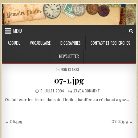
Skip to content
MENU
ACCUEIL
VOCABULAIRE
BIOGRAPHIES
CONTACT ET RECHERCHES
NEWSLETTER
POSTED IN
NON CLASSÉ
07-1.jpg
PUBLISHED DATE:
ON 07-1.JPG
19 JUILLET 2004
LEAVE A COMMENT
On fait cuir les frites dans de l’huile chauffée au réchaud à gaz…
Navigation de l’article
← 06.jpg
07-2.jpg →