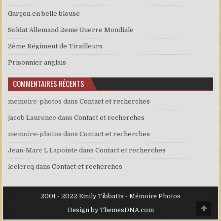
Garçon en belle blouse
Soldat Allemand 2eme Guerre Mondiale
2ème Régiment de Tirailleurs
Prisonnier anglais
COMMENTAIRES RÉCENTS
memoire-photos
dans
Contact et recherches
jacob Laurence
dans
Contact et recherches
memoire-photos
dans
Contact et recherches
Jean-Marc L Lapointe
dans
Contact et recherches
leclercq
dans
Contact et recherches
2001 - 2022 Emily Tibbatts - Mémoire Photos
Scro
Design by ThemesDNA.com