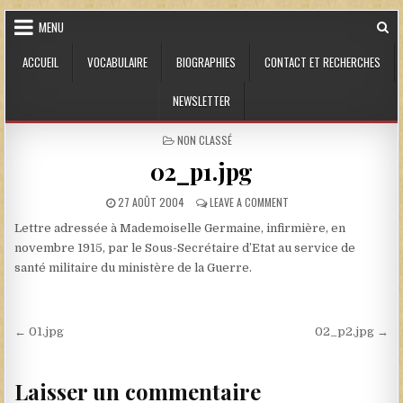
Skip to content
MENU
ACCUEIL
VOCABULAIRE
BIOGRAPHIES
CONTACT ET RECHERCHES
NEWSLETTER
POSTED IN
NON CLASSÉ
02_p1.jpg
PUBLISHED DATE:
ON 02_P1.JPG
27 AOÛT 2004
LEAVE A COMMENT
Lettre adressée à Mademoiselle Germaine, infirmière, en
novembre 1915, par le Sous-Secrétaire d’Etat au service de
santé militaire du ministère de la Guerre.
Navigation de l’article
← 01.jpg
02_p2.jpg →
Laisser un commentaire