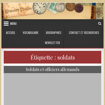
Skip to content
MENU
ACCUEIL
VOCABULAIRE
BIOGRAPHIES
CONTACT ET RECHERCHES
NEWSLETTER
Étiquette :
soldats
Soldats et officiers allemands