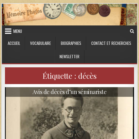
Skip to content
MENU
ACCUEIL
VOCABULAIRE
BIOGRAPHIES
CONTACT ET RECHERCHES
NEWSLETTER
Étiquette :
décès
Avis de décès d’un séminariste