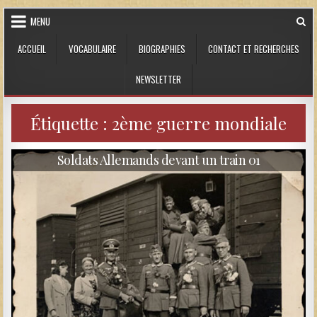
Skip to content
MENU
ACCUEIL
VOCABULAIRE
BIOGRAPHIES
CONTACT ET RECHERCHES
NEWSLETTER
Étiquette :
2ème guerre mondiale
Soldats Allemands devant un train 01