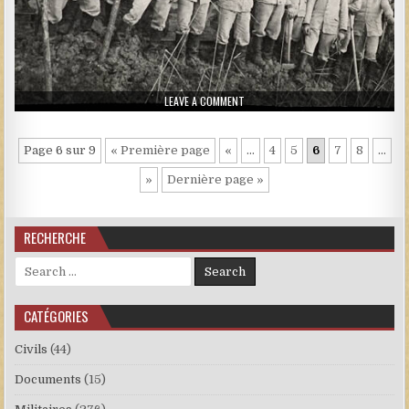
ON GÉNIE 03
LEAVE A COMMENT
Page 6 sur 9
« Première page
«
…
4
5
6
7
8
…
»
Dernière page »
RECHERCHE
Search for:
CATÉGORIES
Civils
(44)
Documents
(15)