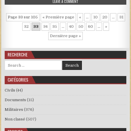
ON 10.JPG
LEAVE A COMMENT
Page 33 sur 105
« Première page
«
…
10
20
…
31
32
33
34
35
…
40
50
60
…
»
Dernière page »
RECHERCHE
Search for:
CATÉGORIES
Civils
(44)
Documents
(15)
Militaires
(376)
Non classé
(507)