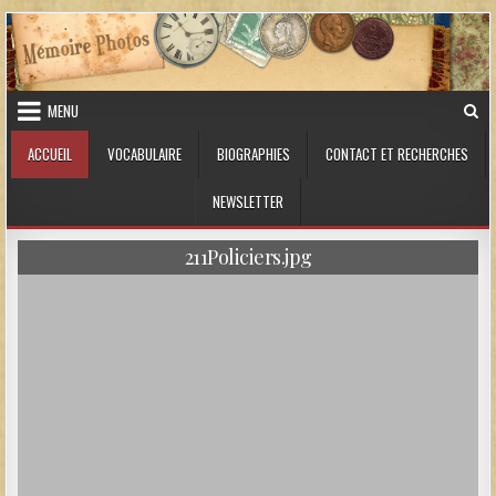
Skip to content
MENU
ACCUEIL
VOCABULAIRE
BIOGRAPHIES
CONTACT ET RECHERCHES
NEWSLETTER
211Policiers.jpg