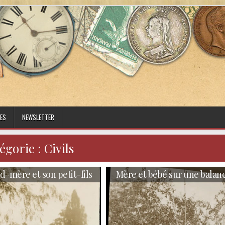
ES
NEWSLETTER
égorie :
Civils
-mère et son petit-fils
Mère et bébé sur une balan