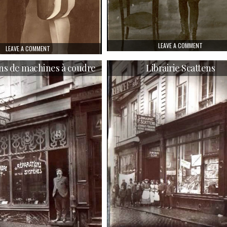
ON UN BI
LEAVE A COMMENT
ON UN COUPLE À LA MODE
LEAVE A COMMENT
ns de machines à coudre
Librairie Scattens