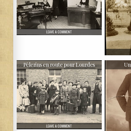
ON SECRÉTAIRES CHEZ SINGER 1936
LEAVE A COMMENT
Pèlerins en route pour Lourdes
Un
ON PÈLERINS EN ROUTE POUR LOURDES
LEAVE A COMMENT