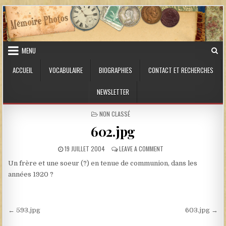
Skip to content
MENU
ACCUEIL
VOCABULAIRE
BIOGRAPHIES
CONTACT ET RECHERCHES
NEWSLETTER
POSTED IN
NON CLASSÉ
602.jpg
PUBLISHED DATE:
ON 602.JPG
19 JUILLET 2004
LEAVE A COMMENT
Un frère et une soeur (?) en tenue de communion, dans les
années 1920 ?
Navigation de l’article
← 593.jpg
603.jpg →