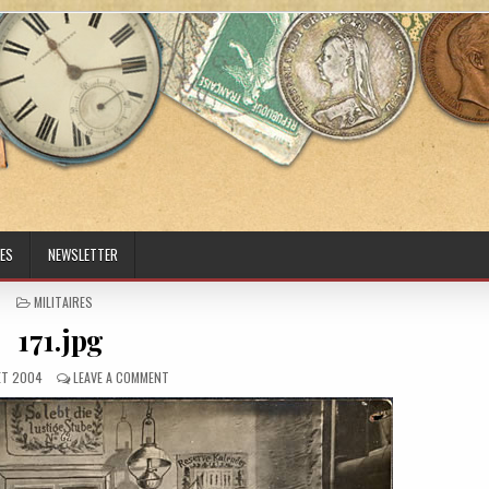
ES
NEWSLETTER
POSTED IN
MILITAIRES
171.jpg
ED DATE:
ON 171.JPG
LET 2004
LEAVE A COMMENT